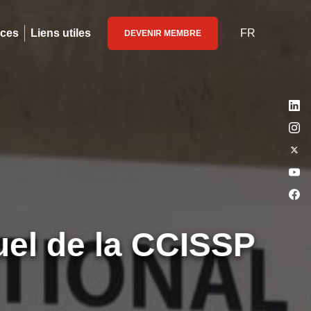
ices
Liens utiles
FR
DEVENIR MEMBRE
el de la CCISSP