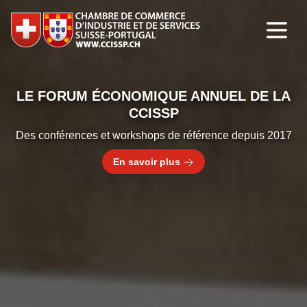
CONOMIQUE ANNUEL DE LA
LA CCIS
CCISSP
EUROPE
et workshops de référence depuis 2017
25 & 26
En savoir plus